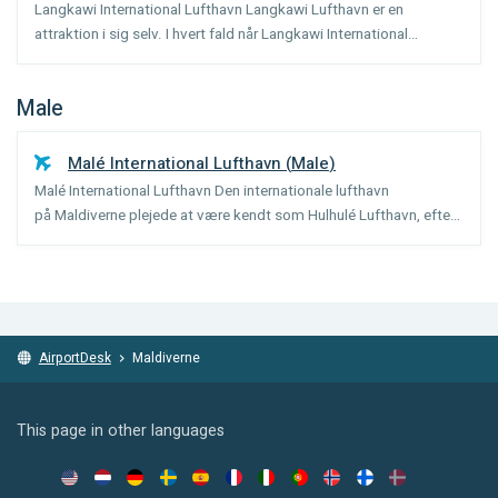
Langkawi International Lufthavn Langkawi Lufthavn er en
attraktion i sig selv. I hvert fald når Langkawi International
Maritime og Aerospace Udstillingen finder sted. Hver dag i løbet
af denne udstilling, afholdes et luftshow, der tiltræ...
Male
Malé International Lufthavn
(
Male
)
Malé International Lufthavn Den internationale lufthavn
på Maldiverne plejede at være kendt som Hulhulé Lufthavn, efter
øen. I udgangen af 2010 blev lufthavnen privatiseret. Et
konsortium, hvor Malaysia Airports Berhad spiller en væsentl...
AirportDesk
Maldiverne
This page in other languages