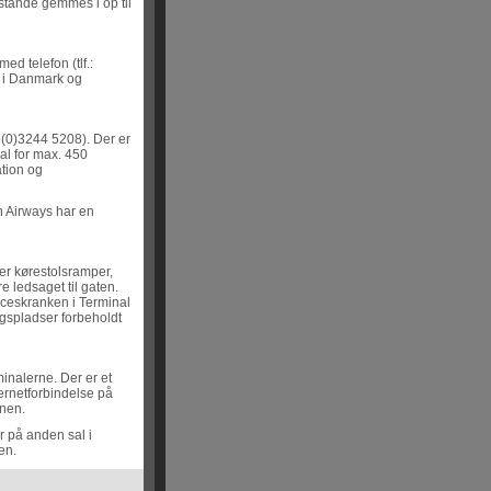
nstande gemmes i op til
ed telefon (tlf.:
r i Danmark og
45(0)3244 5208). Der er
al for max. 450
tion og
h Airways har en
er kørestolsramper,
re ledsaget til gaten.
iceskranken i Terminal
ngspladser forbeholdt
inalerne. Der er et
ernetforbindelse på
vnen.
er på anden sal i
en.