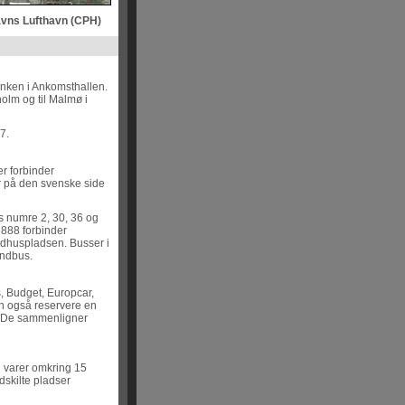
vns Lufthavn (CPH)
anken i Ankomsthallen.
olm og til Malmø i
7.
er forbinder
 på den svenske side
s numre 2, 30, 36 og
 888 forbinder
ådhuspladsen. Busser i
undbus.
s, Budget, Europcar,
kan også reservere en
. De sammenligner
n varer omkring 15
dskilte pladser