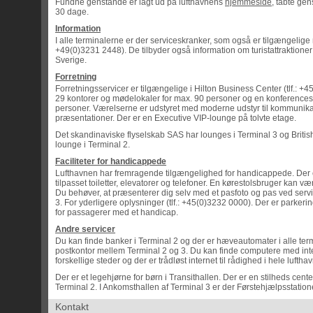
Fundne genstande er lagt ud på lufthavnens
hjemmeside
, tabte ge
30 dage.
Information
I alle terminalerne er der serviceskranker, som også er tilgængelige m
+49(0)3231 2448). De tilbyder også information om turistattraktione
Sverige.
Forretning
Forretningsservicer er tilgængelige i Hilton Business Center (tlf.: +
29 kontorer og mødelokaler for max. 90 personer og en konferences
personer. Værelserne er udstyret med moderne udstyr til kommunika
præsentationer. Der er en Executive VIP-lounge på tolvte etage.
Det skandinaviske flyselskab SAS har lounges i Terminal 3 og Britis
lounge i Terminal 2.
Faciliteter for handicappede
Lufthavnen har fremragende tilgængelighed for handicappede. Der 
tilpasset toiletter, elevatorer og telefoner. En kørestolsbruger kan væ
Du behøver, at præsenterer dig selv med et pasfoto og pas ved serv
3. For yderligere oplysninger (tlf.: +45(0)3232 0000). Der er parkeri
for passagerer med et handicap.
Andre servicer
Du kan finde banker i Terminal 2 og der er hæveautomater i alle term
postkontor mellem Terminal 2 og 3. Du kan finde computere med int
forskellige steder og der er trådløst internet til rådighed i hele luftha
Der er et legehjørne for børn i Transithallen. Der er en stilheds cent
Terminal 2. I Ankomsthallen af Terminal 3 er der Førstehjælpsstation
Kontakt