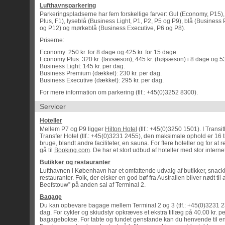
Lufthavnsparkering
Parkeringspladserne har fem forskellige farver: Gul (Economy, P15
Plus, F1), lyseblå (Business Light, P1, P2, P5 og P9), blå (Busines
og P12) og mørkeblå (Business Executive, P6 og P8).
Priserne:
Economy: 250 kr. for 8 dage og 425 kr. for 15 dage.
Economy Plus: 320 kr. (lavsæson), 445 kr. (højsæson) i 8 dage og 53
Business Light: 145 kr. per dag.
Business Premium (dækket): 230 kr. per dag.
Business Executive (dækket): 295 kr. per dag.
For mere information om parkering (tlf.: +45(0)3252 8300).
Servicer
Hoteller
Mellem P7 og P9 ligger
Hilton Hotel
(tlf.: +45(0)3250 1501). I Transi
Transfer Hotel (tlf.: +45(0)3231 2455), den maksimale ophold er 16 t
bruge, blandt andre faciliteter, en sauna. For flere hoteller og for at
gå til
Booking.com
. De har et stort udbud af hoteller med stor internet
Butikker og restauranter
Lufthavnen i København har et omfattende udvalg af butikker, snack
restauranter. Folk, der elsker en god bøf fra Australien bliver nødt til a
Beefstouw” på anden sal af Terminal 2.
Bagage
Du kan opbevare bagage mellem Terminal 2 og 3 (tlf.: +45(0)3231 23
dag. For cykler og skiudstyr opkræves et ekstra tillæg på 40.00 kr. p
bagagebokse. For tabte og fundet genstande kan du henvende til en