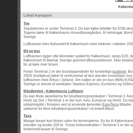
Københa
Lokal transport
Tog
Togstationen er under Terminal 3. Du kan købe billetter fra DSB-skr
Togene kører til Københavns Hovedbanegården, til Helsingør, Bornh
Sverige.
Lufthavnen blev forbundet til København med metroen i oktober 200
Bil og bus
Lufthavnen ligger otte kilometer sydøst for København, langs E20, d
København til Malmø, Sverige gennem Øresundsbroen. Man betaler
for at køre over broen.
Foran Terminal 2 er der busstoppesteder for forskellige
buslinjer
. Bu
250S (hurtigbus) kører til centrummet af den danske hovedstad, bus
lufthavnen med Århus i Jylland. Om natten er der en bus (96N) til R
Sverige er drevet af selskaber Swebus Express, Eurolines og Gråh
Biludlejning - Københavns Lufthavn
Du kan finde skrankerne for biludlejningsselskaber i Terminal 3: Avi
Hertz og Sixt. I Terminal 1 er der kun: Avis, Europcar og Hertz. Du 
udlejningsbil i forvejen ved at anvende tjenesten
EasyTerra
tilbyder
satserne for flere biludlejningsselskaber i et enkelt tilbud.
Taxa
Mange taxaer kan findes uden for terminalerne. En tur til Københav
minutter og koster 200 kr.. Foran Ankomsthallen i Terminal 3 er der a
forbeholdt taxaer til Sverige.