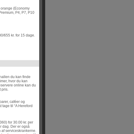
), orange (Economy
s Premium, P4, P7, P10
0/655 kr. for 15 dage.
thallen du kan finde
imer, hvor du kan
 reservere online kan du
 pris.
barer, caféer og
t tage til “A Hereford
60) for 30.00 kr. per
er dag. Der er også
 af serviceskrankerne.