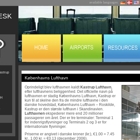
available languages:
ESK
astrup
Københavns Lufthavn
Oprindeligt blev lufthavnen kaldt
Kastrup Lufthavn
,
efter lufthavnens beliggenhed. Det officielle navn på
lufthavnen er stadig Københavns Lufthavn, Kastrup er
CH
kun til at skelne den fra de mindre lufthavne i den
danske hovedstad, Københavns Lufthavn – Roskilde,
1
Kastrup er den største lufthavn i Skandinavien.
Lufthavnen
ekspederer mere end 20 millioner
passagerer om året. Der er tre terminaler: Terminal 1
for indenrigsflyvninger og Terminals 2 og 3 er for
internationale flyvninger.
Priserne er angivet i danske kroner (kr.), €1.00 = 7.45
kr., 1.00 kr. = €0.13 (december 2006).