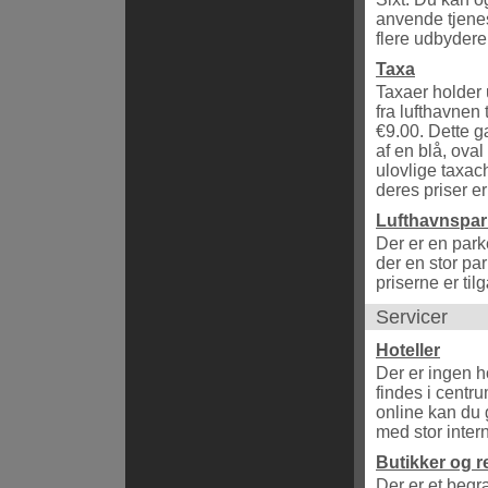
anvende tjen
flere udbydere 
Taxa
Taxaer holder 
fra lufthavnen
€9.00. Dette g
af en blå, ova
ulovlige taxac
deres priser er
Lufthavnspar
Der er en park
der en stor pa
priserne er ti
Servicer
Hoteller
Der er ingen ho
findes i centru
online kan du 
med stor intern
Butikker og r
Der er et begræ