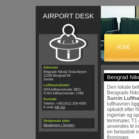
AIRPORT DESK
Adresser
Belgrade Nikola Tesla Airport
11180 Beograd 59
Beograd Niko
Serbia
Lufthavnskoder
Den lokale bef
IATA lufthavnskode: BEG
Beograds Nikol
ICAO lufthavnskode: LYBE
Surcin Lufth
Kontakt
lufthavnen ligg
Telefon: +381(0)11 209 4000
E-mail:
klik her
opkaldt efter N
ingeniør og op
terminaler, T1
Relaterede sider
Biludlejning I Serbien
anvendes til i
en fantastisk n
flyvninger.