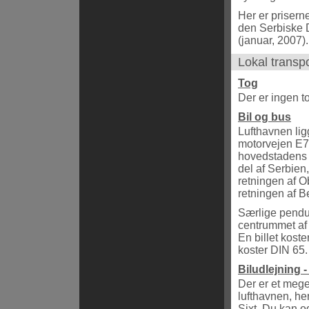
Her er priserne
den Serbiske D
(januar, 2007).
Lokal transp
Tog
Der er ingen t
Bil og bus
Lufthavnen lig
motorvejen E7
hovedstadens s
del af Serbien,
retningen af O
retningen af B
Særlige pendulb
centrummet af
En billet kost
koster DIN 65.
Biludlejning 
Der er et meget
lufthavnen, he
Sixt. Du kan o