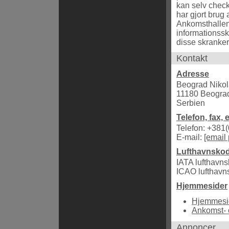
kan selv check-
har gjort brug
Ankomsthalle
informationssk
disse skranker
Kontakt
Adresse
Beograd Nikol
11180 Beogra
Serbien
Telefon, fax, 
Telefon: +381
E-mail:
[email 
Lufthavnsko
IATA lufthavn
ICAO lufthav
Hjemmesider
Hjemmesi
Ankomst- 
Annoncer