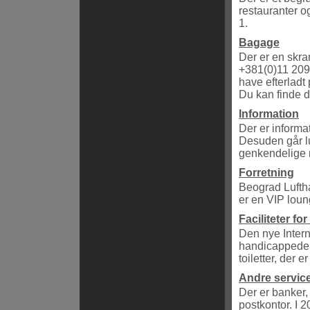
restauranter o
1.
Bagage
Der er en skra
+381(0)11 209 
have efterladt 
Du kan finde d
Information
Der er informa
Desuden går lu
genkendelige 
Forretning
Beograd Luftha
er en VIP loun
Faciliteter f
Den nye Intern
handicappede. 
toiletter, der 
Andre servic
Der er banker,
postkontor. I 