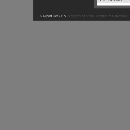
-> Airport Desk B.V.
is registered at the Chamber of Commerce 