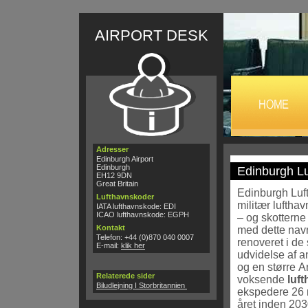
AIRPORT DESK
Adresser
Edinburgh Airport
Edinburgh
Edinburgh L
EH12 9DN
Great Britain
Edinburgh Luft
Lufthavnskoder
militær luftha
IATA lufthavnskode: EDI
ICAO lufthavnskode: EGPH
– og skotterne
Kontakt
med dette navn
Telefon: +44 (0)870 040 0007
renoveret i de
E-mail:
klik her
udvidelse af a
og en større A
Relaterede sider
voksende
luf
Biludlejning I Storbritannien
ekspedere 26 
året inden 2030