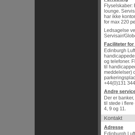
Flyselskaber: 
lounge. Servis
har ikke kontor
for max 220 pe
Ledsagelse ved
Servisair/Glob
Faciliteter f
Edinburgh Luft
handicappede. D
og telefoner. F
til handicapped
meddelelser) 
parkeringsplads
+44(0)131 344
Andre servic
Der er banker,
til stede i fle
4, 9 og 11.
Kontakt
Adresse
Edinburgh Luf