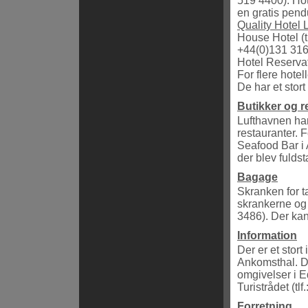
519 4400). Hot
en gratis pend
Quality Hotel 
House Hotel (t
+44(0)131 316
Hotel Reservat
For flere hotel
De har et stort
Butikker og r
Lufthavnen har
restauranter. F
Seafood Bar i 
der blev fulds
Bagage
Skranken for t
skrankerne og 
3486). Der ka
Information
Der er et stort
Ankomsthal. D
omgivelser i 
Turistrådet (tl
Forretning