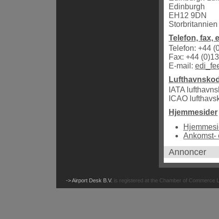
Edinburgh
EH12 9DN
Storbritannien
Telefon, fax, 
Telefon: +44 
Fax: +44 (0)1
E-mail:
edi_f
Lufthavnsko
IATA lufthavn
ICAO lufthav
Hjemmesider
Hjemmesid
Ankomst- 
Annoncer
-> Airport Desk B.V.
is registered at the Chamber of Commerce 