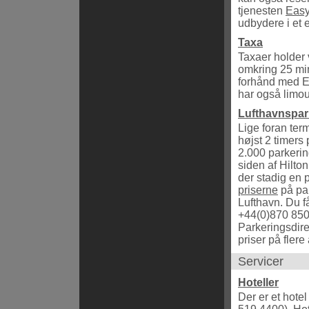
tjenesten
Easy
udbydere i et e
Taxa
Taxaer holder 
omkring 25 min
forhånd med Ex
har også limou
Lufthavnspar
Lige foran term
højst 2 timers
2.000 parkeri
siden af Hilto
der stadig en 
priserne
på pa
Lufthavn. Du får
+44(0)870 850
Parkeringsdire
priser på flere
Servicer
Hoteller
Der er et hotel