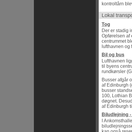
kontroltårn ble
Lokal transp
Tog
Der er stadig 
Opførelsen af 
centrummet blev
lufthavnen og f
Bil og bus
Lufthavnen lig
til byens cent
rundkørsler (G
Busser afgår o
af Edinburgh (
busser standse
100, Lothian B
døgnet. Desude
af Edinburgh t
Biludlejning 
I Ankomsthalle
biludlejningss
kan også reser