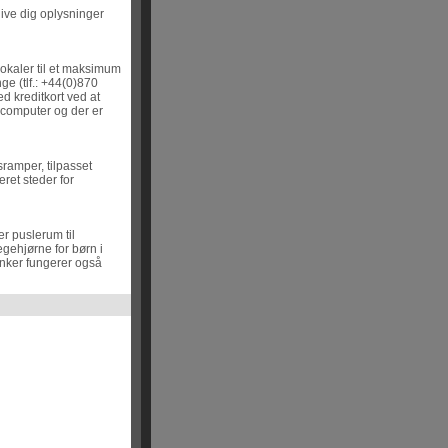
ive dig oplysninger
lokaler til et maksimum
ge (tlf.: +44(0)870
ed kreditkort ved at
 computer og der er
ramper, tilpasset
eret steder for
r puslerum til
gehjørne for børn i
anker fungerer også