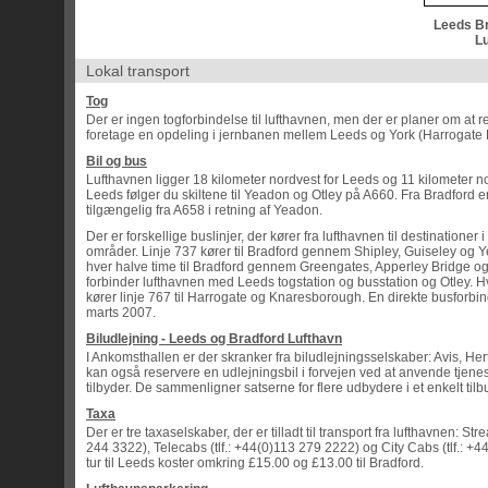
Leeds Br
L
Lokal transport
Tog
Der er ingen togforbindelse til lufthavnen, men der er planer om at re
foretage en opdeling i jernbanen mellem Leeds og York (Harrogate L
Bil og bus
Lufthavnen ligger 18 kilometer nordvest for Leeds og 11 kilometer no
Leeds følger du skiltene til Yeadon og Otley på A660. Fra Bradford e
tilgængelig fra A658 i retning af Yeadon.
Der er forskellige buslinjer, der kører fra lufthavnen til destinatione
områder. Linje 737 kører til Bradford gennem Shipley, Guiseley og Y
hver halve time til Bradford gennem Greengates, Apperley Bridge og
forbinder lufthavnen med Leeds togstation og busstation og Otley. 
kører linje 767 til Harrogate og Knaresborough. En direkte busforbind
marts 2007.
Biludlejning - Leeds og Bradford Lufthavn
I Ankomsthallen er der skranker fra biludlejningsselskaber: Avis, He
kan også reservere en udlejningsbil i forvejen ved at anvende tjene
tilbyder. De sammenligner satserne for flere udbydere i et enkelt til
Taxa
Der er tre taxaselskaber, der er tilladt til transport fra lufthavnen: Str
244 3322), Telecabs (tlf.: +44(0)113 279 2222) og City Cabs (tlf.: +
tur til Leeds koster omkring £15.00 og £13.00 til Bradford.