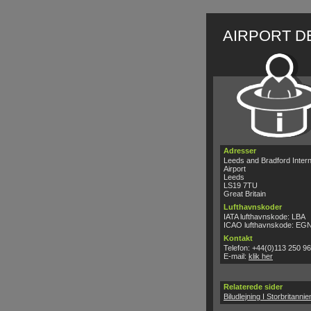
AIRPORT D
Adresser
Leeds and Bradford Intern
Airport
Leeds
LS19 7TU
Great Britain
Lufthavnskoder
IATA lufthavnskode: LBA
ICAO lufthavnskode: EG
Kontakt
Telefon: +44(0)113 250 9
E-mail:
klik her
Relaterede sider
Biludlejning I Storbritanni