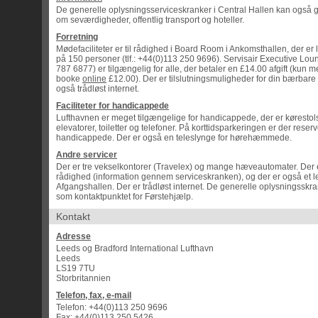
De generelle oplysningsserviceskranker i Central Hallen kan også g
om seværdigheder, offentlig transport og hoteller.
Forretning
Mødefaciliteter er til rådighed i Board Room i Ankomsthallen, der er 
på 150 personer (tlf.: +44(0)113 250 9696). Servisair Executive Loun
787 6877) er tilgængelig for alle, der betaler en £14.00 afgift (kun m
booke
online
£12.00). Der er tilslutningsmuligheder for din bærbare
også trådløst internet.
Faciliteter for handicappede
Lufthavnen er meget tilgængelige for handicappede, der er kørestols
elevatorer, toiletter og telefoner. På korttidsparkeringen er der reserv
handicappede. Der er også en teleslynge for hørehæmmede.
Andre servicer
Der er tre vekselkontorer (Travelex) og mange hæveautomater. Der e
rådighed (information gennem serviceskranken), og der er også et le
Afgangshallen. Der er trådløst internet. De generelle oplysningsskr
som kontaktpunktet for Førstehjælp.
Kontakt
Adresse
Leeds og Bradford International Lufthavn
Leeds
LS19 7TU
Storbritannien
Telefon, fax, e-mail
Telefon: +44(0)113 250 9696
Fax: +44(0)113 250 5426