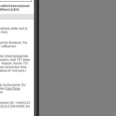
adford International
ufthavn (LBA)
alisere dette ved at
inje).
rd for Bradford. Fra
r lufthavnen
r i de omkringliggende
eadon, linje 747 kører
 Yeadon. Airlink 757
Hver halvanden time
else til York kom i
rtz og Europcar. Du
sten
EasyTerra
bud.
eamline (tlf.: +44(0)113
44(0)113 246 9999). En