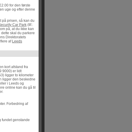
£2.00 for den første
r en uge og efter denne
at på prisen, så kan du
Security Car Park
(tlf.:
om på, at du ikke kan
 dette skal du parkere
vns Direktoratets
flere af
Leeds
en kort afstand fra
9 9000) er lidt
3) ligger to kilometer
en ligger den beskedne
eller i Leeds og
ere online kan du gå til
er.
ter. Forbedring af
og fundet genstande