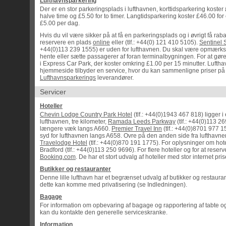
Lufthavnsparkering
Der er en stor parkeringsplads i lufthavnen, korttidsparkering koster 
halve time og £5.50 for to timer. Langtidsparkering koster £46.00 fo
£5.00 per dag.
Hvis du vil være sikker på at få en parkeringsplads og i øvrigt få rab
reservere en plads
online
eller (tlf.: +44(0) 121 410 5105).
Sentinel 
+44(0)113 239 1555) er uden for lufthavnen. Du skal være opmærks
hente eller sætte passagerer af foran terminalbygningen. For at gøre
i Express Car Park, der koster omkring £1.00 per 15 minutter. Luftha
hjemmeside tilbyder en service, hvor du kan sammenligne priser på 
Lufthavnsparkerings
leverandører.
Servicer
Hoteller
Chevin Lodge Country Park Hotel
(tlf.: +44(0)1943 467 818) ligger i 
lufthavnen, tre kilometer,
Ramada Leeds Parkway
(tlf.: +44(0)113 26
længere væk langs A660.
Premier Travel Inn
(tlf.: +44(0)8701 977 15
syd for lufthavnen langs A658. Ovre på den anden side fra lufthavn
Travelodge Hotel
(tlf.: +44(0)870 191 1775). For oplysninger om hot
Bradford (tlf.: +44(0)113 250 9696). For flere hoteller og for at reserv
Booking.com
. De har et stort udvalg af hoteller med stor internet pris
Butikker og restauranter
Denne lille lufthavn har et begrænset udvalg af butikker og restauran
dette kan komme med privatisering (se Indledningen).
Bagage
For information om opbevaring af bagage og rapportering af tabte 
kan du kontakte den generelle serviceskranke.
Information