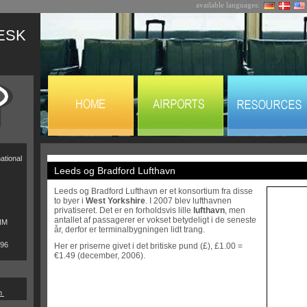
available languages:
ESK
ational
Leeds og Bradford Lufthavn
Leeds og Bradford Lufthavn er et konsortium fra disse
to byer i
West Yorkshire
. I 2007 blev lufthavnen
privatiseret. Det er en forholdsvis lille
lufthavn
, men
antallet af passagerer er vokset betydeligt i de seneste
NM
år, derfor er terminalbygningen lidt trang.
696
Her er priserne givet i det britiske pund (£), £1.00 =
€1.49 (december, 2006).
en