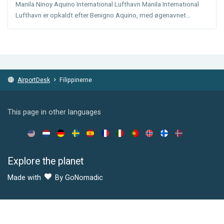
Manila Ninoy Aquino International Lufthavn Manila International
(
Manila
)
Lufthavn er opkaldt efter Benigno Aquino, med øgenavnet
'Ninoy'. Han blev dræbt under et angreb på lufthavnen i 1983. Den
filippinske hovedstad har en anden lufthavn, Diosda...
AirportDesk
Filippinerne
This page in other languages
Explore the planet
Made with
By GoNomadic