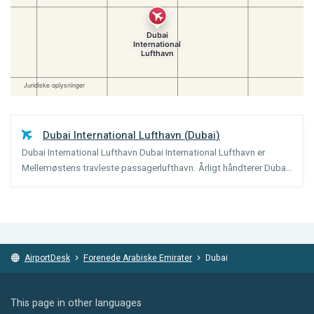
Dubai International Lufthavn
(
Dubai
)
Dubai International Lufthavn Dubai International Lufthavn er
Mellemøstens travleste passagerlufthavn. Årligt håndterer Dubai
omkring 38 millioner passagerer. For mange rejsende til
Mellemøsten og Afrika, er Dubai en vigtig mellemlanding....
AirportDesk
Forenede Arabiske Emirater
Dubai
This page in other languages