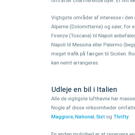
omfatter charmerende byer. Et fint e
Vigtigste områder af interesse i den n
Alperne (Dolomitterne) og søer, for e
Firenze (Toscana) til Napoli anbefale
Napoli til Messina eller Palermo (beg
meget trafik på færgen til Sicilien. Ro
kan nemt arrangeres.
Udleje en bil i Italien
Alle de vigtigste lufthavne har masser
Nogle af disse virksomheder omfatt
Maggiore
,
National
,
Sixt
og
Thrifty
.
En anden mulighed er at reservere e