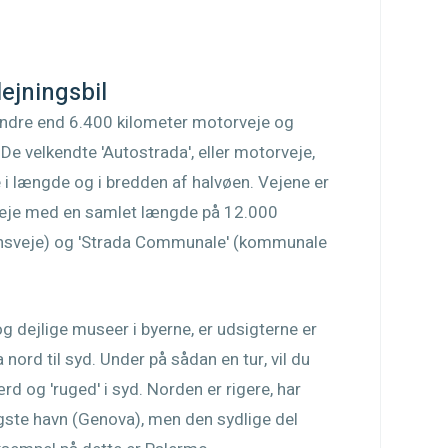
lejningsbil
mindre end 6.400 kilometer motorveje og
 De velkendte 'Autostrada', eller motorveje,
e i længde og i bredden af halvøen. Vejene er
e veje med en samlet længde på 12.000
ovinsveje) og 'Strada Communale' (kommunale
g dejlige museer i byerne, er udsigterne er
 nord til syd. Under på sådan en tur, vil du
d og 'ruged' i syd. Norden er rigere, har
gste havn (Genova), men den sydlige del