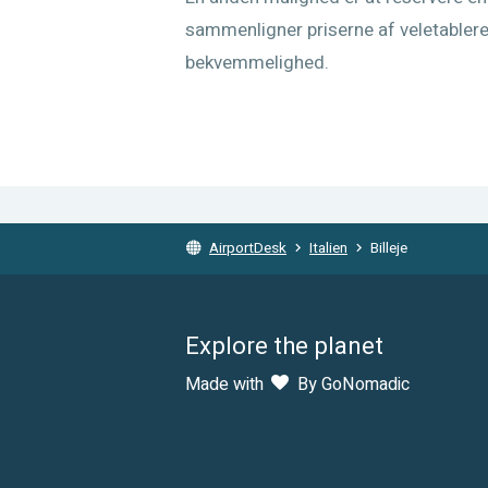
sammenligner priserne af veletablere
bekvemmelighed.
AirportDesk
Italien
Billeje
Explore the planet
Made with
By GoNomadic