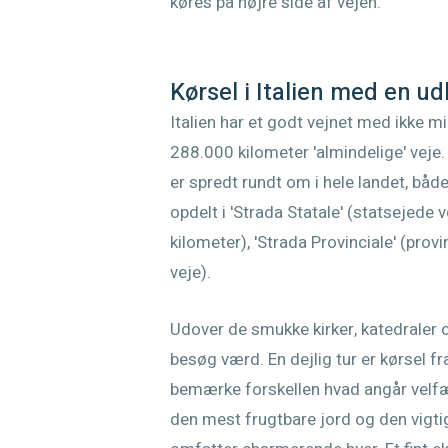
køres på højre side af vejen.
Kørsel i Italien med en ud
Italien har et godt vejnet med ikke 
288.000 kilometer 'almindelige' veje.
er spredt rundt om i hele landet, båd
opdelt i 'Strada Statale' (statsejed
kilometer), 'Strada Provinciale' (pr
veje).
Udover de smukke kirker, katedraler o
besøg værd. En dejlig tur er kørsel fra
bemærke forskellen hvad angår velfær
den mest frugtbare jord og den vigti