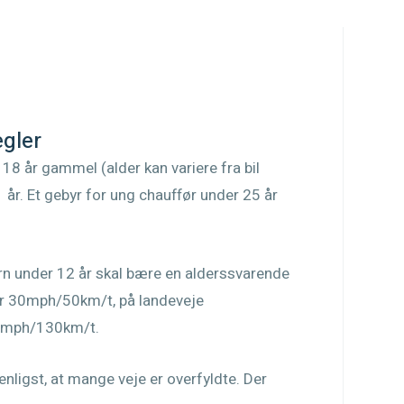
egler
t 18 år gammel (alder kan variere fra bil
 1 år. Et gebyr for ung chauffør under 25 år
ørn under 12 år skal bære en alderssvarende
er 30mph/50km/t, på landeveje
1mph/130km/t.
enligst, at mange veje er overfyldte. Der