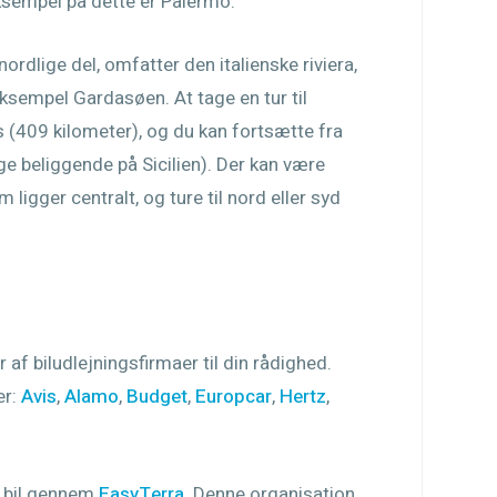
ksempel på dette er Palermo.
ordlige del, omfatter den italienske riviera,
ksempel Gardasøen. At tage en tur til
s (409 kilometer), og du kan fortsætte fra
ge beliggende på Sicilien). Der kan være
m ligger centralt, og ture til nord eller syd
 af biludlejningsfirmaer til din rådighed.
er:
Avis
,
Alamo
,
Budget
,
Europcar
,
Hertz
,
n bil gennem
EasyTerra
. Denne organisation