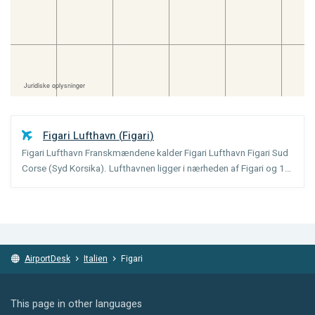
Figari Lufthavn
(
Figari
)
Figari Lufthavn Franskmændene kalder Figari Lufthavn Figari Sud
Corse (Syd Korsika). Lufthavnen ligger i nærheden af Figari og 15
kilometer sydvest for Porto-Vecchio, Korsikas tredjestørste by.
Den lille lufthavn er en populær sommerferi...
AirportDesk
Italien
Figari
This page in other languages