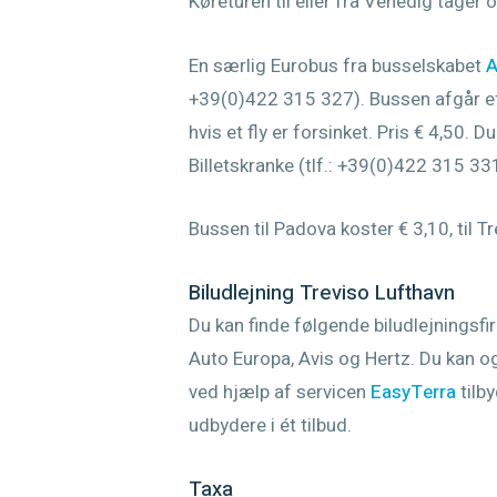
Køreturen til eller fra Venedig tager
En særlig Eurobus fra busselskabet
+39(0)422 315 327). Bussen afgår ef
hvis et fly er forsinket. Pris € 4,50. D
Billetskranke (tlf.: +39(0)422 315 3
Bussen til Padova koster € 3,10, til Tr
Biludlejning Treviso Lufthavn
Du kan finde følgende biludlejningsf
Auto Europa, Avis og Hertz. Du kan o
ved hjælp af servicen
EasyTerra
tilb
udbydere i ét tilbud.
Taxa