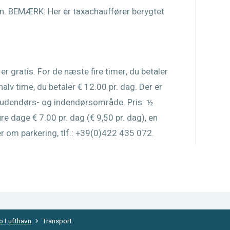
n. BEMÆRK: Her er taxachauffører berygtet
er gratis. For de næste fire timer, du betaler
 halv time, du betaler € 12.00 pr. dag. Der er
et udendørs- og indendørsområde. Pris: ½
ire dage € 7.00 pr. dag (€ 9,50 pr. dag), en
r om parkering, tlf.: +39(0)422 435 072.
o Lufthavn
Transport