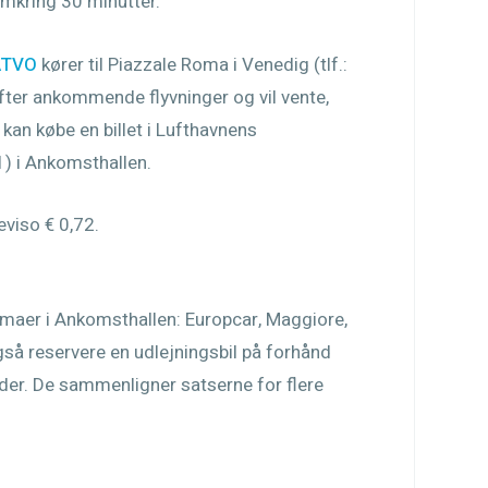
 omkring 30 minutter.
ATVO
kører til Piazzale Roma i Venedig (tlf.:
ter ankommende flyvninger og vil vente,
u kan købe en billet i Lufthavnens
31) i Ankomsthallen.
eviso € 0,72.
irmaer i Ankomsthallen: Europcar, Maggiore,
gså reservere en udlejningsbil på forhånd
yder. De sammenligner satserne for flere