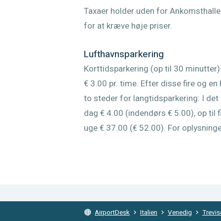
Taxaer holder uden for Ankomsthalle
for at kræve høje priser.
Lufthavnsparkering
Korttidsparkering (op til 30 minutter) 
€ 3.00 pr. time. Efter disse fire og en
to steder for langtidsparkering: I d
dag € 4.00 (indendørs € 5.00), op til f
uge € 37.00 (€ 52.00). For oplysninge
AirportDesk
Italien
Venedig
Trevis