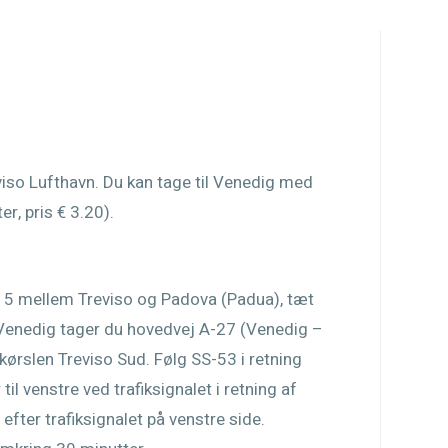
iso Lufthavn. Du kan tage til Venedig med
r, pris € 3.20).
515 mellem Treviso og Padova (Padua), tæt
Venedig tager du hovedvej A-27 (Venedig –
akørslen Treviso Sud. Følg SS-53 i retning
il venstre ved trafiksignalet i retning af
fter trafiksignalet på venstre side.