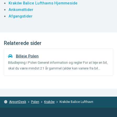
Kraków Balice Lufthavns Hjemmeside
Ankomsttider
Afgangstider
Relaterede sider
Billeje Polen
Biludlejning i Polen Generel information og regler For at leje en bil,
skal du være mindst 21 år gammel (alder kan variere fra bil
kategori), og have haft dit kørekort i 1 år. Nogle bil kategorier har
en maksimal alder for at udleje bile...
AirportDesk
Polen
Kraków
Kraków Balice Lufthavn