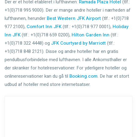
Der er et hotel etableret i lufthavnen:
Ramada Plaza Hotel
(tlf.:
+1(0)718 995 9000). Der er mange andre hoteller i nærheden af
lufthavnen, herunder
Best Western JFK Airport
(tlf.: +1(0)718
977 2100),
Comfort Inn JFK
(tlf.: +1(0)718 977 0001),
Holiday
Inn JFK
(tlf.: +1(0)718 659 0200),
Hilton Garden Inn
(tlf.:
+1(0)718 322 4448) og
JFK Courtyard by Marriott
(tlf.:
+1(0)718 848 2121). Disse og andre hoteller har en gratis
pendulbusforbindelse med lufthavnen. I alle Ankomsthaller er
der skranker for hotelreservationer. For yderligere hoteller og
onlinereservationer kan du gå til
Booking.com
. De har et stort
udbud af hoteller med store internetsatser.