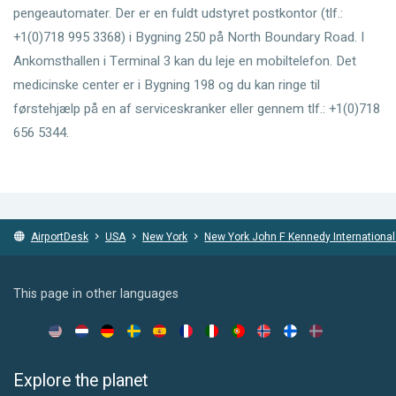
pengeautomater. Der er en fuldt udstyret postkontor (tlf.:
+1(0)718 995 3368) i Bygning 250 på North Boundary Road. I
Ankomsthallen i Terminal 3 kan du leje en mobiltelefon. Det
medicinske center er i Bygning 198 og du kan ringe til
førstehjælp på en af serviceskranker eller gennem tlf.: +1(0)718
656 5344.
AirportDesk
USA
New York
New York John F Kennedy International
This page in other languages
Explore the planet