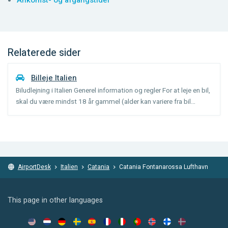
Ankomst- og afgangstider
Relaterede sider
Billeje Italien
Biludlejning i Italien Generel information og regler For at leje en bil,
skal du være mindst 18 år gammel (alder kan variere fra bil
kategori), og have haft dit kørekort i 1 år. Et gebyr for ung
chauffør under 25 år kan opkræves. Sikker...
AirportDesk
Italien
Catania
Catania Fontanarossa Lufthavn
This page in other languages