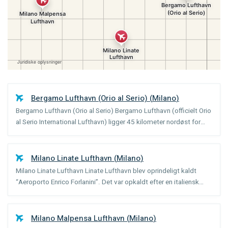
Bergamo Lufthavn (Orio al Serio)
(
Milano
)
Bergamo Lufthavn (Orio al Serio) Bergamo Lufthavn (officielt Orio
al Serio International Lufthavn) ligger 45 kilometer nordøst for
Milano, tæt på byen Bergamo. Milano har to internationale
lufthavne(Malpensa og Linate), men Bergamo spill...
Milano Linate Lufthavn
(
Milano
)
Milano Linate Lufthavn Linate Lufthavn blev oprindeligt kaldt
“Aeroporto Enrico Forlanini”. Det var opkaldt efter en italiensk
luftfart pioner, der blev født i Milano. Linate ekspederer ni
millioner passagerer om året og er den næststørs...
Milano Malpensa Lufthavn
(
Milano
)