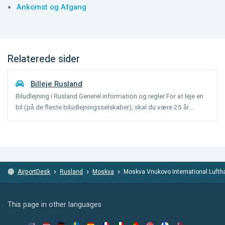
Ankomst og Afgang
Relaterede sider
Billeje Rusland
Biludlejning i Rusland Generel information og regler For at leje en
bil (på de fleste biludlejningsselskaber), skal du være 25 år
gammel og have haft dit kørekort i 2 år. Det anbefales at få et
internationalt kørekort inden du tager til ...
AirportDesk
Rusland
Moskva
Moskva Vnukovo International Lufth
This page in other languages