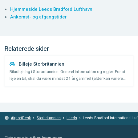
Hjemmeside Leeds Bradford Lufthavn
Ankomst- og afgangstider
Relaterede sider
Billeje Storbritannien
Biludlejning i Storbritannien Generel information og regler For at
leje en bil, skal du være mindst 21 år gammel (alder kan variere
fra bil kategori) og have haft dit kørekort i 1 år. Et gebyr for ung
chauffør under 25 år, kan opkræves...
AirportDesk
Storbritannien
Leeds
Leeds Bradford International Lu