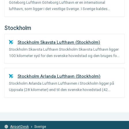
Göteborg Lufthavn Göteborg Lufthavn er en international
lufthavn, som ligger i det vestlige Sverige. I Sverige kaldes
lufthavnen også Landvetter, efter sin beliggenhed. Med mere end
5 millioner passagerer om året og 50 destinationer, er ...
Stockholm
Stockholm Skavsta Lufthavn
(
Stockholm
)
Stockholm Skavsta Lufthavn Stockholm Skavsta Lufthavn ligger
100 kilometer syd for den svenske hovedstad og den bruges for
det meste af lavprisflyselskaber. Andre selskaber
bruger Stockholm Arlanda Lufthavn. Den gamle by Nyköping
ligger ...
Stockholm Arlanda Lufthavn
(
Stockholm
)
Stockholm Arlanda Lufthavn Lufthavnen i Stockholm ligger på
Uppsala (28 kilometer) end til den svenske hovedstad (42
kilometer). Det er en meget moderne lufthavn med fire terminaler:
T2 og T5 er for internationale fly og T3 og T4 er for ...
AirportDesk
Sverige