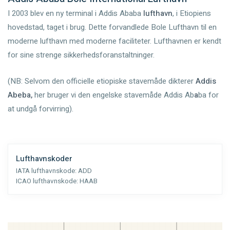
I 2003 blev en ny terminal i Addis Ababa
lufthavn
, i Etiopiens
hovedstad, taget i brug. Dette forvandlede Bole Lufthavn til en
moderne lufthavn med moderne faciliteter. Lufthavnen er kendt
for sine strenge sikkerhedsforanstaltninger.
(NB: Selvom den officielle etiopiske stavemåde dikterer
Addis
Abeba,
her bruger vi den engelske stavemåde Addis Ab
a
ba for
at undgå forvirring).
Lufthavnskoder
IATA lufthavnskode:
ADD
ICAO lufthavnskode:
HAAB