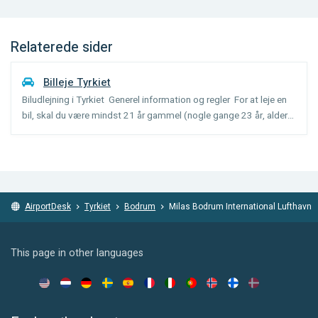
Relaterede sider
Billeje Tyrkiet
Biludlejning i Tyrkiet Generel information og regler For at leje en
bil, skal du være mindst 21 år gammel (nogle gange 23 år, alder
kan variere fra bil kategori), og have haft dit kørekort i 2 år (nogle
udlejningsselskaber: 1 år). Et g...
AirportDesk
Tyrkiet
Bodrum
Milas Bodrum International Lufthavn
This page in other languages