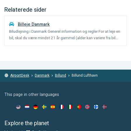
Relaterede sider
Billeje Danmark
Biludlejning i Danmark Generel information og regler For at leje en
bil, skal du være mindst 21 år gammel (alder kan variere fra bil
kategori), og have haft dit kørekort i et år. Et gebyr for ung
chauffør under 25 år kan opkræves. Der kø...
AirportDesk
Danmark
Billund
Billund Lufthavn
This page in other languages
Explore the planet