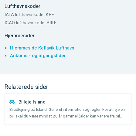
Lufthavnskoder
IATA lufthavnskode: KEF
ICAO lufthavnskode: BIKF
Hjemmesider
Hjemmeside Keflavik Lufthavn
Ankomst- og afgangstider
Relaterede sider
Billeje Island
Biludlejning på Island Generel information og regler For at leje en
bil, skal du være mindst 20 år gammel (alder kan variere fra bil
kategori), og have haft dit kørekort i 1 år. Et gebyr for ung
chauffør under 25 år, kan opkræves. Si...