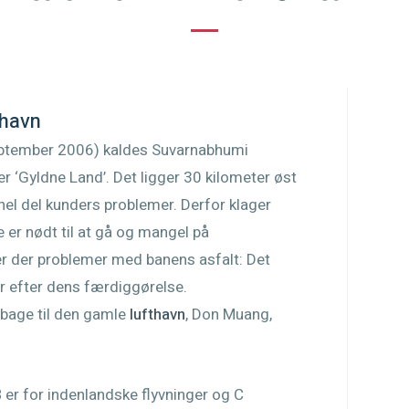
thavn
ptember 2006) kaldes Suvarnabhumi
 ‘Gyldne Land’. Det ligger 30 kilometer øst
hel del kunders problemer. Derfor klager
er nødt til at gå og mangel på
 er der problemer med banens asfalt: Det
r efter dens færdiggørelse.
lbage til den gamle
lufthavn
, Don Muang,
B er for indenlandske flyvninger og C