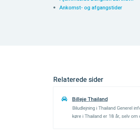
Ankomst- og afgangstider
Relaterede sider
Billeje Thailand
Biludlejning i Thailand Generel in
køre i Thailand er 18 år, selv om
bil. Der køres på venstre side a
56mph/90...