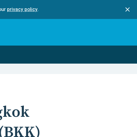
our
privacy policy
.
gkok
(
BKK
)