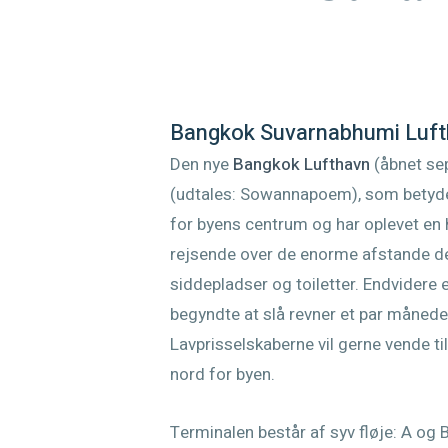
Bangkok Suvarnabhumi Luf
Den nye
Bangkok Lufthavn
(åbnet se
(udtales: Sowannapoem), som betyder
for byens centrum og har oplevet en 
rejsende over de enorme afstande de 
siddepladser og toiletter. Endvidere
begyndte at slå revner et par månede
Lavprisselskaberne vil gerne vende ti
nord for byen.
Terminalen består af syv fløje: A og 