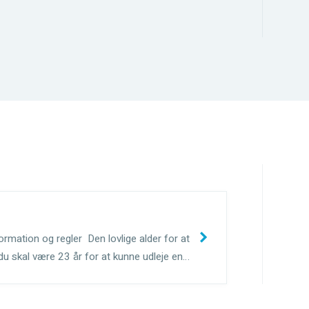
formation og regler Den lovlige alder for at
 du skal være 23 år for at kunne udleje en
f vejen og hastighedsbegrænsningerne er: